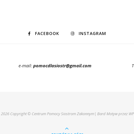
FACEBOOK
INSTAGRAM
e-mail:
pomocdlasiostr@gmail.com
T
- 2026 Copyright © Centrum Pomocy Siostrom Zakonnym|
Bard Motyw przez
WP