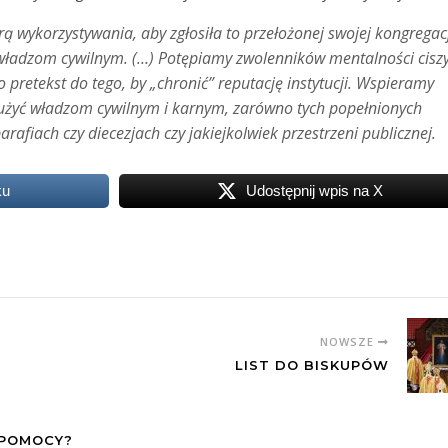
ą wykorzystywania, aby zgłosiła to przełożonej swojej kongregacj
adzom cywilnym. (…) Potępiamy zwolenników mentalności ciszy
 pretekst do tego, by „chronić” reputację instytucji. Wspieramy
użyć władzom cywilnym i karnym, zarówno tych popełnionych
afiach czy diecezjach czy jakiejkolwiek przestrzeni publicznej.
ku
Udostępnij wpis na X
NOWSZE
LIST DO BISKUPÓW
 POMOCY?