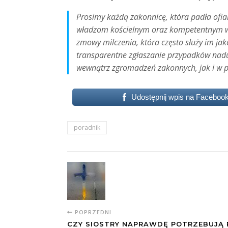
Prosimy każdą zakonnicę, która padła ofiar
władzom kościelnym oraz kompetentnym wł
zmowy milczenia, która często służy im jako
transparentne zgłaszanie przypadków nad
wewnątrz zgromadzeń zakonnych, jak i w par
Udostępnij wpis na Faceboo
poradnik
POPRZEDNI
CZY SIOSTRY NAPRAWDĘ POTRZEBUJĄ