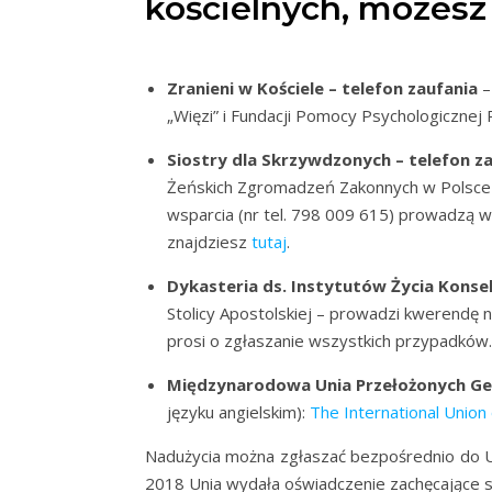
kościelnych, możesz 
Zranieni w Kościele – telefon zaufania
–
„Więzi” i Fundacji Pomocy Psychologicznej 
Siostry dla Skrzywdzonych – telefon z
Żeńskich Zgromadzeń Zakonnych w Polsce or
wsparcia (nr tel. 798 009 615) prowadzą w
znajdziesz
tutaj
.
Dykasteria ds. Instytutów Życia Kons
Stolicy Apostolskiej – prowadzi kwerendę n
prosi o zgłaszanie wszystkich przypadków.
Międzynarodowa Unia Przełożonych Ge
języku angielskim):
The International Union
Nadużycia można zgłaszać bezpośrednio do U
2018 Unia wydała oświadczenie zachęcające si