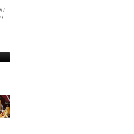
i i
 i