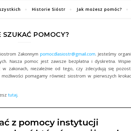
szystkich
Historie Sióstr
Jak możesz pomóc?
E SZUKAĆ POMOCY?
Siostrom Zakonnym
pomocdlasiostr@gmail.com
. Jesteśmy organi
nych. Nasza pomoc jest zawsze bezpłatna i dyskretna. Wspi
ć w zakonach, niezależnie od tego, czy zdecydują się pozos
ę możliwości pomagamy również siostrom w pierwszych kroka
iesz
tutaj
.
tać z pomocy instytucji