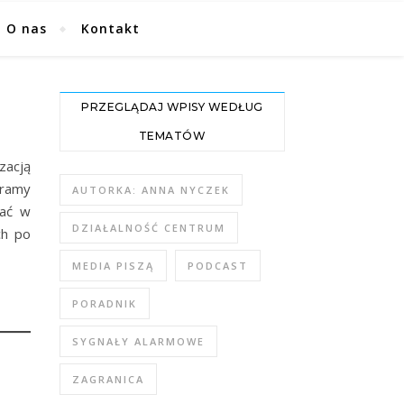
O nas
Kontakt
PRZEGLĄDAJ WPISY WEDŁUG
TEMATÓW
zacją
eramy
AUTORKA: ANNA NYCZEK
tać w
DZIAŁALNOŚĆ CENTRUM
ch po
MEDIA PISZĄ
PODCAST
PORADNIK
SYGNAŁY ALARMOWE
ZAGRANICA