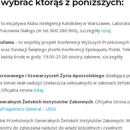
wybrać którąś z poniższych:
 to inicjatywa Klubu Inteligencji Katolickiej w Warszawie, Laborat
Pracownia Dialogu (nr tel. 800 280 900), szczegóły
tutaj
.
aufania
– to wspólny projekt Konferencji Wyższych Przełożonych
az Fundacji Świętego Józefa Konferencji Episkopatu Polski. Tel
 każdą środę w godz. 19.00-21.00 siostry zakonne, szczegóły
ekrowanego i Stowarzyszeń Życia Apostolskiego
działająca p
a temat skali nadużyć (zwłaszcza seksualnych) w zakonach żeńskic
 Oficjalna strona
tutaj
.
neralnych Żeńskich Instytutów Zakonnych
. Oficjalna strona 
 of Superiors General – UISG
.
nii Przełożonych Generalnych Żeńskich Instytutów Zakonnych. W
ostry do zgłaszania nadużyć do władz kościelnych i cywilnych: