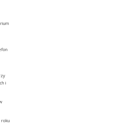
orium
efon
rzy
h i
(w
 roku